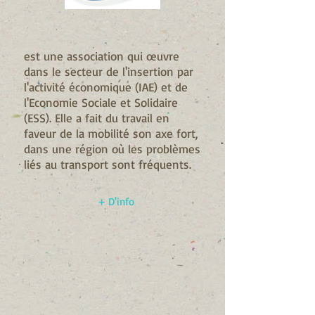
est une association qui œuvre
dans le secteur de l'insertion par
l'activité économique (IAE) et de
l'Economie Sociale et Solidaire
(ESS). Elle a fait du travail en
faveur de la mobilité son axe fort,
dans une région où les problèmes
liés au transport sont fréquents.
+ D'info