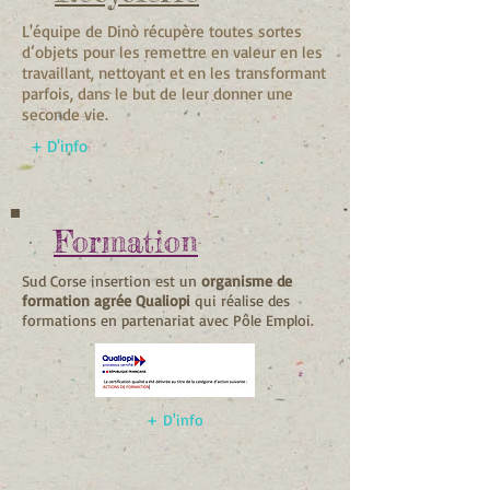
L'équipe de Dinò récupère toutes sortes
d’objets pour les remettre en valeur en les
travaillant, nettoyant et en les transformant
parfois, dans le but de leur donner une
seconde vie.
+ D'info
Formation
Sud Corse insertion est un
organisme de
formation agrée
Qualiopi
qui réalise des
formations en partenariat avec Pôle Emploi.
+ D'info