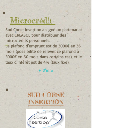
Microcrédit
Sud Corse Insertion a signé un partenariat
avec CREASOL pour distribuer des
microcrédits personnels.
Le plafond d'emprunt est de 3000€ en 36
mois (possibilité de relever ce plafond à
5000€ en 60 mois dans certains cas), et le
taux d'intérêt est de 4% (taux fixe).
+ D'info
SUD CORSE
INSERTION